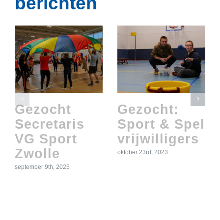
berichten
Gezocht
Gezocht:
Secretaris
Sport & Spel
VG Sport
vrijwilligers
Zwolle
oktober 23rd, 2023
september 9th, 2025