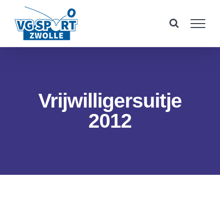
Ga
naar
inhoud
Vrijwilligersuitje
2012