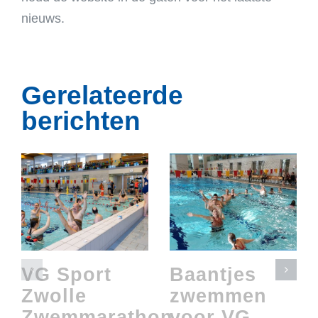
nieuws.
Gerelateerde
berichten
VG Sport
Baantjes
Zwolle
zwemmen
Zwemmarathon
voor VG