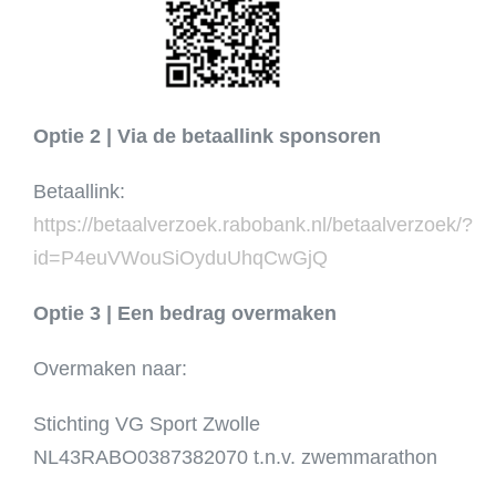
Optie 2 | Via de betaallink sponsoren
Betaallink:
https://betaalverzoek.rabobank.nl/betaalverzoek/?
id=P4euVWouSiOyduUhqCwGjQ
Optie 3 | Een bedrag overmaken
Overmaken naar:
Stichting VG Sport Zwolle
NL43RABO0387382070 t.n.v. zwemmarathon