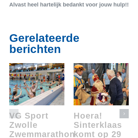
Alvast heel hartelijk bedankt voor jouw hulp!!
Gerelateerde
berichten
VG Sport
Hoera!
Zwolle
Sinterklaas
Zwemmarathon
komt op 29