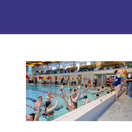
VG Sport Zwolle
Zwemmarathon haalt
€18.556 op