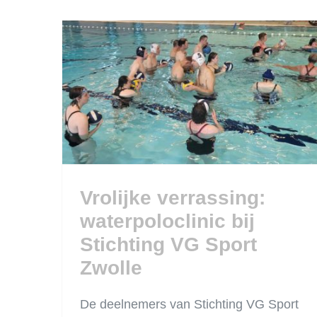
Vrolijke verrassing:
waterpoloclinic bij
Stichting VG Sport
Zwolle
Vrolijke verrassing:
waterpoloclinic bij
Stichting VG Sport
Zwolle
De deelnemers van Stichting VG Sport