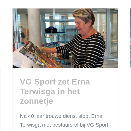
VG Sport zet Erna
Terwisga in het
zonnetje
VG Sport zet Erna
Terwisga in het
zonnetje
Na 40 jaar trouwe dienst stopt Erna
Terwisga met bestuursrol bij VG Sport