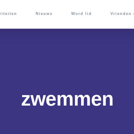
viteiten
Nieuws
Word lid
Vrienden
zwemmen