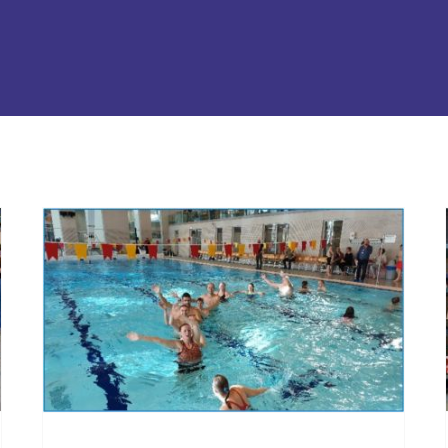
Baantjes zwemmen
voor VG Sport
Zwolle