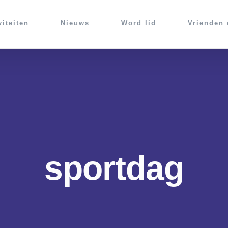
viteiten
Nieuws
Word lid
Vrienden
sportdag