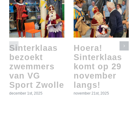
Sinterklaas
Hoera!
bezoekt
Sinterklaas
zwemmers
komt op 29
van VG
november
Sport Zwolle
langs!
december 1st, 2025
november 21st, 2025