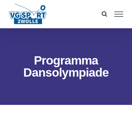
Ga
naar
inhoud
Programma
Dansolympiade