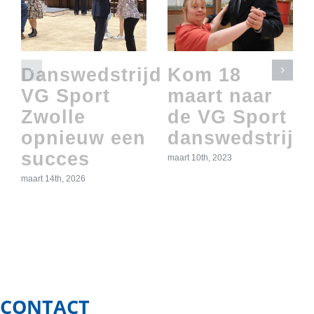
Danswedstrijd
Kom 18
VG Sport
maart naar
Zwolle
de VG Sport
opnieuw een
danswedstrijd!
succes
maart 10th, 2023
maart 14th, 2026
CONTACT