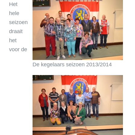
Het
hele
seizoen
draait
het
voor de
De kegelaars seizoen 2013/2014