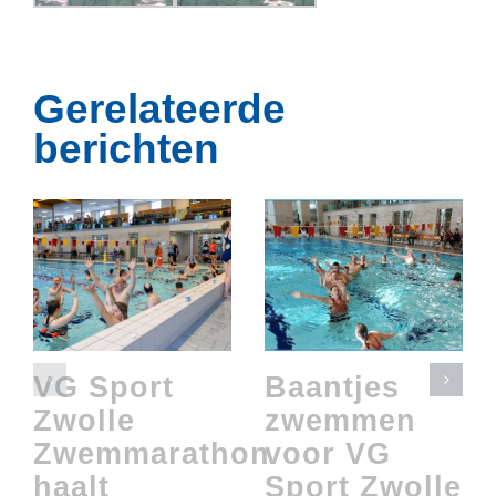
Gerelateerde
berichten
VG Sport
Baantjes
Zwolle
zwemmen
Zwemmarathon
voor VG
haalt
Sport Zwolle