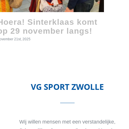
Hoera! Sinterklaas komt
VG 
op 29 november langs!
Zwe
€18
ovember 21st, 2025
februari 8
VG SPORT ZWOLLE
Wij willen mensen met een verstandelijke,