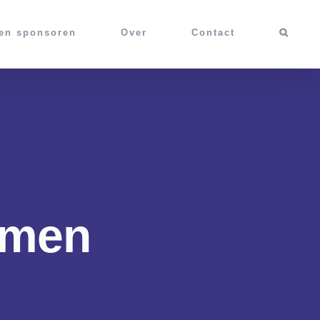
 en sponsoren
Over
Contact
mmen