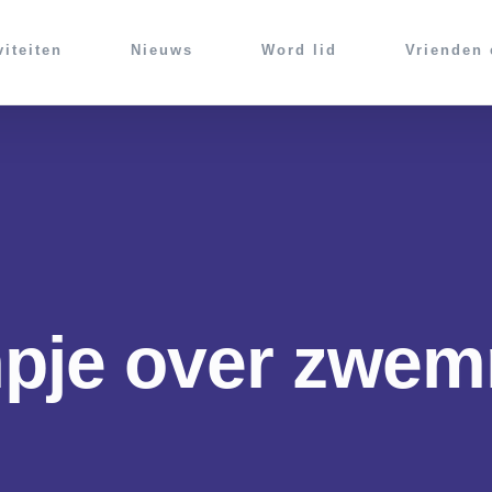
viteiten
Nieuws
Word lid
Vrienden
mpje over zwe