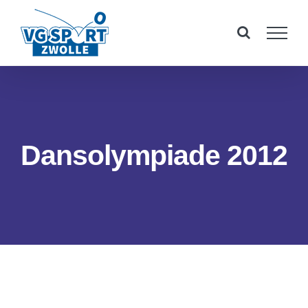
Ga
naar
inhoud
Dansolympiade 2012