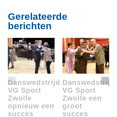
Gerelateerde
berichten
Danswedstrijd
Danswedstrijd
VG Sport
VG Sport
Zwolle
Zwolle een
opnieuw een
groot
succes
succes