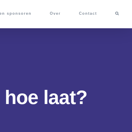
 en sponsoren
Over
Contact
hoe laat?