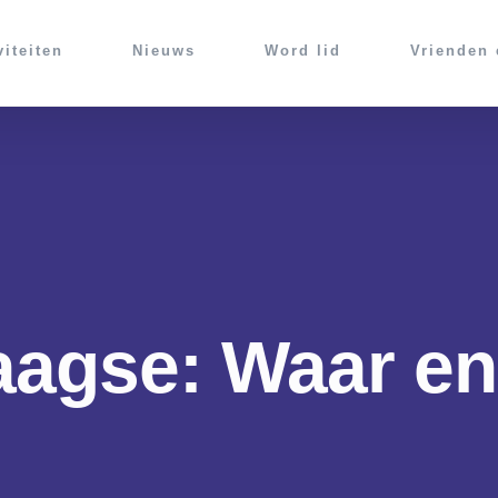
viteiten
Nieuws
Word lid
Vrienden
agse: Waar en 