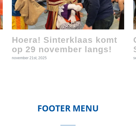
Hoera! Sinterklaas komt
op 29 november langs!
november 21st, 2025
s
FOOTER MENU