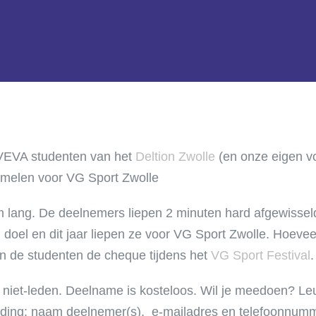
VEVA studenten van het
D
eltion Zwo
lle
(en onze eigen vo
amelen voor VG Sport Zwolle
 lang. De deelnemers liepen 2 minuten hard afgewisse
d doel en dit jaar liepen ze voor VG Sport Zwolle. Hoe
n de studenten de cheque tijdens het
VG Sport Festival
.
s niet-leden. Deelname is kosteloos. Wil je meedoen? Le
ding: naam deelnemer(s), e-mailadres en telefoonnumm