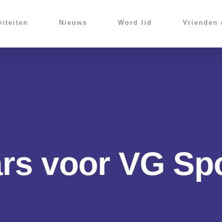
viteiten
Nieuws
Word lid
Vrienden
s voor VG Spo