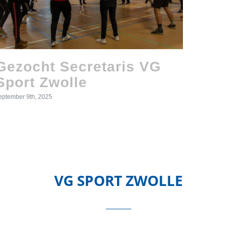
Gezocht Secretaris VG
Sin
Sport Zwolle
zwe
Zwo
eptember 9th, 2025
december 
VG SPORT ZWOLLE