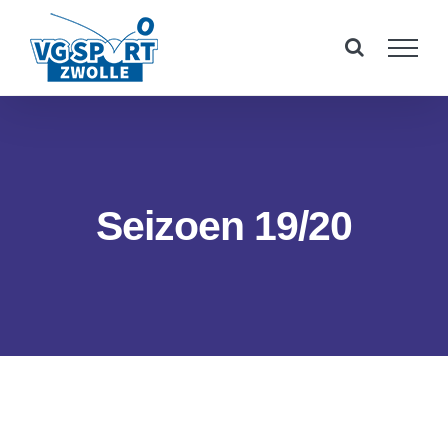
Ga
naar
inhoud
Seizoen 19/20