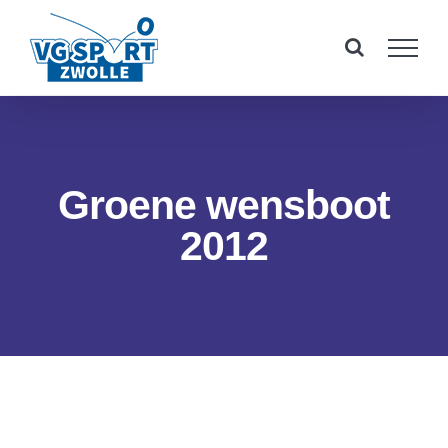
Ga
naar
inhoud
Groene wensboot
2012