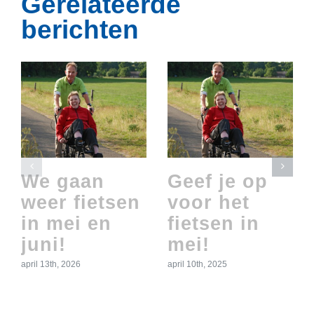
Gerelateerde
berichten
We gaan
Geef je op
weer fietsen
voor het
in mei en
fietsen in
juni!
mei!
april 13th, 2026
april 10th, 2025