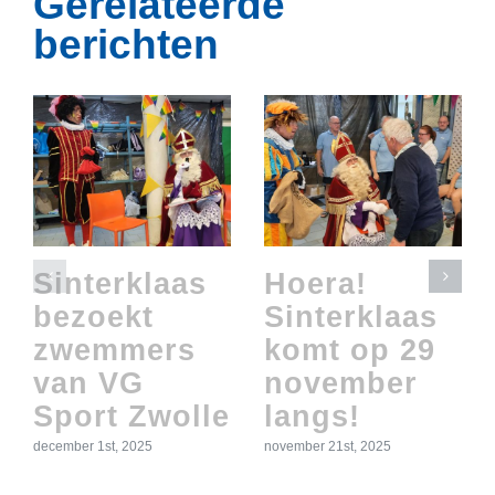
Gerelateerde
berichten
Sinterklaas
Hoera!
bezoekt
Sinterklaas
zwemmers
komt op 29
van VG
november
Sport Zwolle
langs!
december 1st, 2025
november 21st, 2025