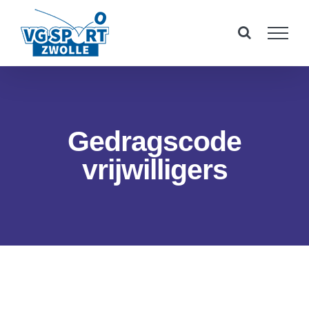
Ga
naar
inhoud
Gedragscode
vrijwilligers