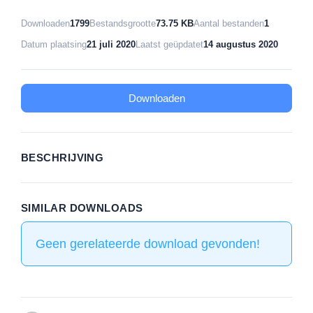
Downloaden
1799
Bestandsgrootte
73.75 KB
Aantal bestanden
1
Datum plaatsing
21 juli 2020
Laatst geüpdatet
14 augustus 2020
Downloaden
BESCHRIJVING
SIMILAR DOWNLOADS
Geen gerelateerde download gevonden!