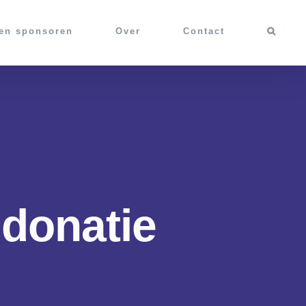
 en sponsoren
Over
Contact
 donatie