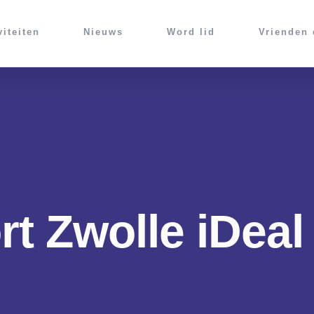
viteiten
Nieuws
Word lid
Vrienden
t Zwolle iDeal