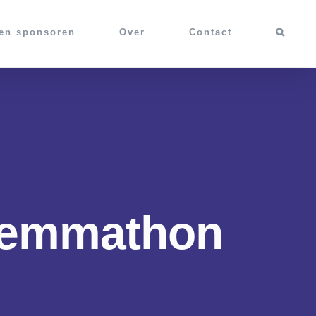
 en sponsoren
Over
Contact
Zwemmathon