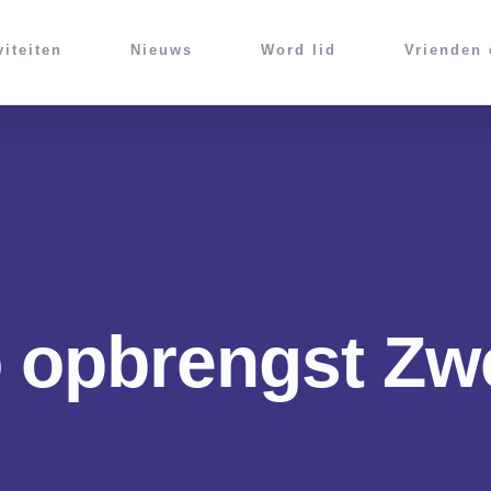
viteiten
Nieuws
Word lid
Vrienden
o opbrengst 